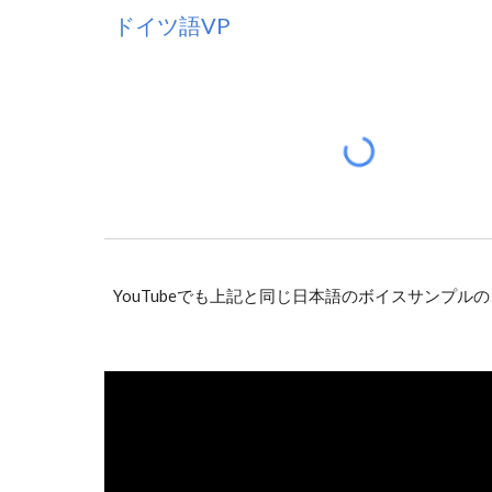
ドイツ語VP
YouTubeでも上記と同じ日本語のボイスサンプル