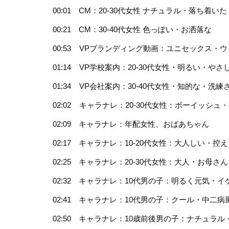
00:01 CM：20-30代女性 ナチュラル・落ち着いた
00:21 CM：30-40代女性 色っぽい・お洒落な
00:53 VPブランディング動画：ユニセックス・
01:14 VP学校案内：20-30代女性・明るい・やさ
01:34 VP会社案内：30-40代女性・知的な・洗練
02:02 キャラナレ：20-30代女性：ボーイッシュ
02:09 キャラナレ：年配女性、おばあちゃん
02:17 キャラナレ：10-20代女性：大人しい・控
02:25 キャラナレ：20-30代女性：大人・お母さん
02:32 キャラナレ：10代男の子：明るく元気・イ
02:41 キャラナレ：10代男の子：クール・中二病
02:50 キャラナレ：10歳前後男の子：ナチュラル